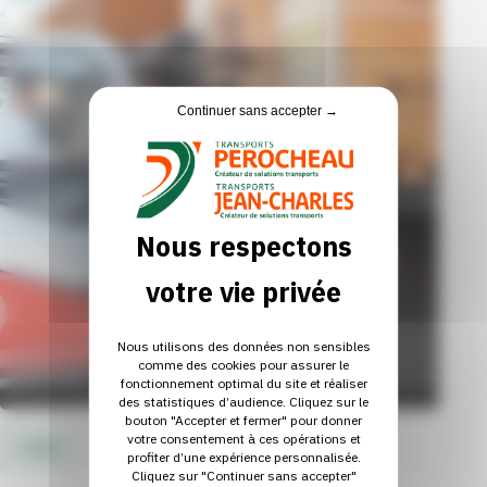
Continuer sans accepter →
Nous utilisons des données non sensibles
comme des cookies pour assurer le
fonctionnement optimal du site et réaliser
des statistiques d’audience. Cliquez sur le
bouton "Accepter et fermer" pour donner
votre consentement à ces opérations et
LABEL
profiter d’une expérience personnalisée.
Cliquez sur "Continuer sans accepter"